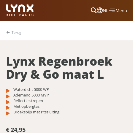
NL
Menu
Dansk
Français
Terug
Deutsch
English
Lynx Regenbroek
Nederlands
Dry & Go maat L
Waterdicht 5000 WP
Ademend 5000 MVP
Reflectie strepen
Met opbergtas
Broekspijp met ritssluiting
€ 24,95