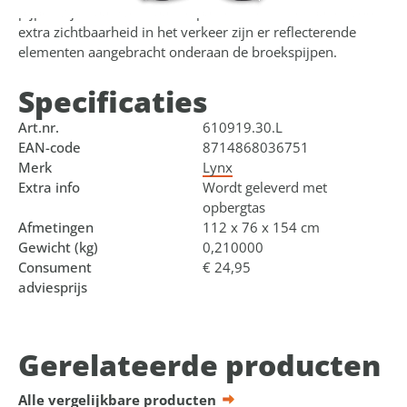
pijpen zijn naar wens aan te passen met klittenband. Voor
extra zichtbaarheid in het verkeer zijn er reflecterende
elementen aangebracht onderaan de broekspijpen.
Specificaties
Art.nr.
610919.30.L
EAN-code
8714868036751
Merk
Lynx
Extra info
Wordt geleverd met
opbergtas
Afmetingen
112 x 76 x 154 cm
Gewicht (kg)
0,210000
Consument
€ 24,95
adviesprijs
Gerelateerde producten
Alle vergelijkbare producten