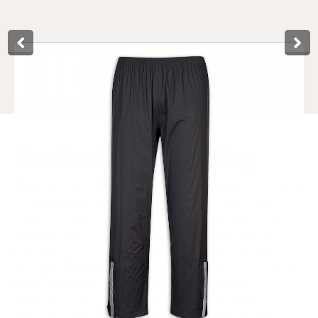
Product­omschrijving
Met deze zwarte Dry en Go regenbroek van Lynx in maat L,
is het zorgeloos fietsen door de regen. De regenbroek is
namelijk waterdicht, dankzij het nylon materiaal en de
getapete naden. Ook niet onbelangrijk, nylon heeft een
goed ademend vermogen, wat zorgt voor een goede
ventilatie. De regenbroek is makkelijk aan en uit te trekken
dankzij de lange ritsen aan de onderzijde van de
broekspijpen. Over deze rits loopt een klittenbandsluiting
voor maximale waterdichtheid. De openingen van de