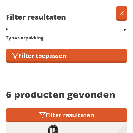
NL
Menu
Filter resultaten
Dansk
Français
Terug
Type verpakking
Deutsch
English
Filter toepassen
Fietsendragers
Nederlands
6
producten gevonden
Filter resultaten