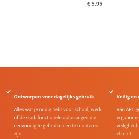
€ 5,95
Ontworpen voor dagelijks gebruik
Veilig en
Alles wat je nodig hebt voor school, werk
Van ART-g
of de stad: functionele oplossingen die
ergonomis
eenvoudig te gebruiken en te monteren
veiligheid
zijn.
elke rit.