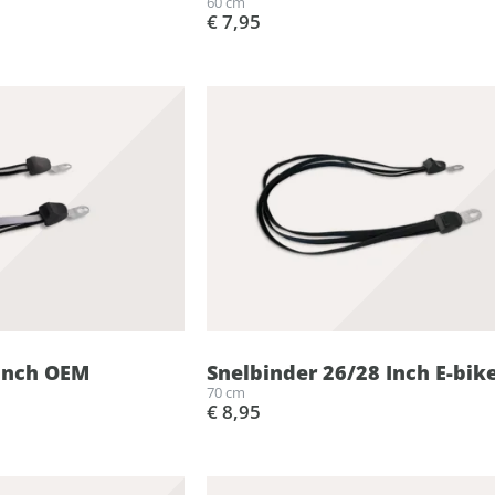
60 cm
€ 7,95
 Inch OEM
Snelbinder 26/28 Inch E-bi
70 cm
€ 8,95