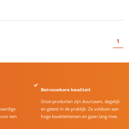
1
Betrouwbare kwaliteit
Onze producten zijn duurzaam, degelijk
waardige
en getest in de praktijk. Ze voldoen aan
voor een
hoge kwaliteitseisen en gaan lang mee.