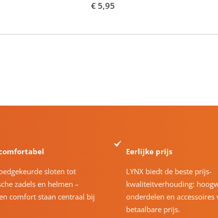
€ 5,95
 comfortabel
Eerlijke prijs
oedgekeurde sloten tot
LYNX biedt de beste prijs-
che zadels en helmen –
kwaliteitverhouding: hoog
 en comfort staan centraal bij
onderdelen en accessoires 
betaalbare prijs.