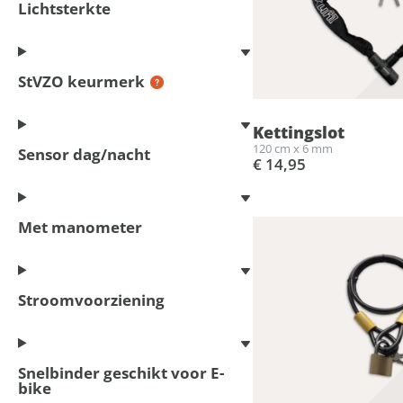
Lichtsterkte
StVZO keurmerk
Kettingslot
120 cm x 6 mm
Sensor dag/nacht
€ 14,95
Met manometer
Stroomvoorziening
Snelbinder geschikt voor E-
bike