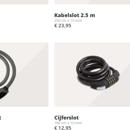
Kabelslot 2.5 m
250 cm x 10 mm
€ 23,95
t
Cijferslot
180 cm x 10 mm
€ 12,95