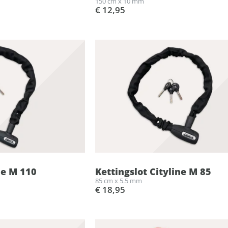
150 cm x 10 mm
€ 12,95
ne M 110
Kettingslot Cityline M 85
85 cm x 5.5 mm
€ 18,95