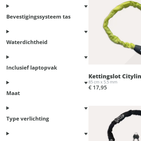
Bevestigingssysteem tas
Waterdichtheid
Inclusief laptopvak
Kettingslot Cityli
85 cm x 5.5 mm
€ 17,95
Maat
Type verlichting