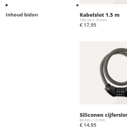
Inhoud bidon
Kabelslot 1.5 m
150 cm x 10 mm
€ 17,95
Siliconen cijferslo
90 cm x 12 mm
€ 14,95