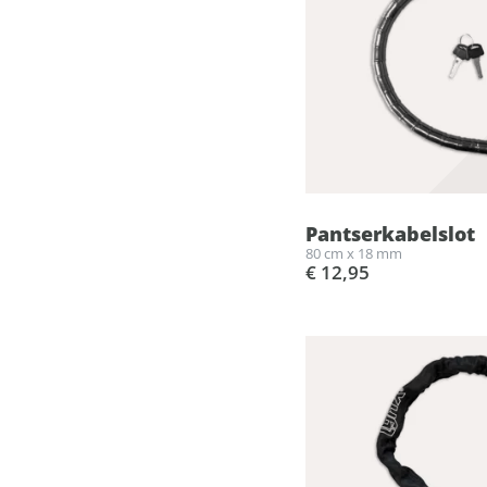
Pantserkabelslot
80 cm x 18 mm
€ 12,95