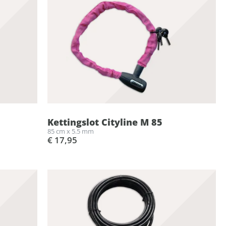
Kettingslot Cityline M 85
85 cm x 5.5 mm
€ 17,95