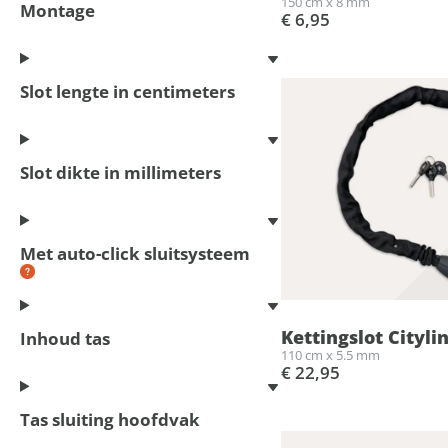
150 cm x 8 mm
Montage
€ 6,95
Slot lengte in centimeters
Slot dikte in millimeters
Met auto-click sluitsysteem
Kettingslot Cityli
Inhoud tas
110 cm x 5.5 mm
€ 22,95
Tas sluiting hoofdvak