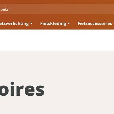
etsverlichting
Fietskleding
Fietsaccessoires
oires