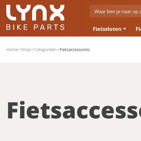
Fietssloten
Fi
Home
Shop
Categorieën
Fietsaccessoires
Fietsaccess