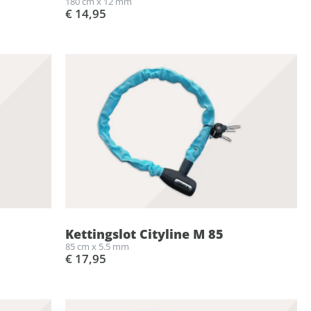
180 cm x 12 mm
€ 14,95
Kettingslot Cityline M 85
85 cm x 5.5 mm
€ 17,95