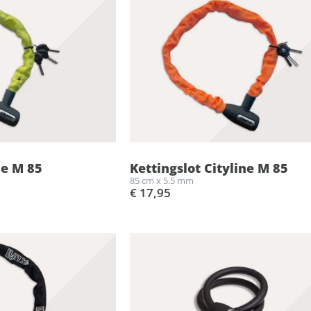
ne M 85
Kettingslot Cityline M 85
85 cm x 5.5 mm
€ 17,95