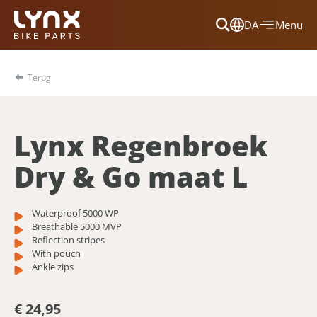
DA
Menu
Dansk
Français
Terug
Deutsch
English
Lynx Regenbroek
Nederlands
Dry & Go maat L
Waterproof 5000 WP
Breathable 5000 MVP
Reflection stripes
With pouch
Ankle zips
€ 24,95