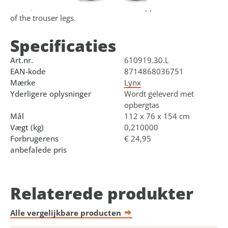
traffic, reflective elements have been applied at the bottom
of the trouser legs.
Specificaties
Art.nr.
610919.30.L
EAN-kode
8714868036751
Mærke
Lynx
Yderligere oplysninger
Wordt geleverd met
opbergtas
Mål
112 x 76 x 154 cm
Vægt (kg)
0,210000
Forbrugerens
€ 24,95
anbefalede pris
Relaterede produkter
Alle vergelijkbare producten