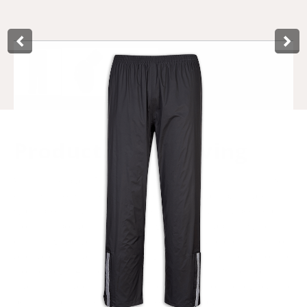
Product­omschrijving
With these black Dry and Go rain pants from Lynx in size L,
cycling through the rain is carefree. The rain pants are
waterproof, thanks to the nylon material and taped seams.
Not unimportantly, nylon has good breathability, which
ensures good ventilation. The rain pants are easy to put on
and take off thanks to the long zippers at the bottom of the
trouser legs. A velcro closure runs over this zipper for
maximum waterproofness. The openings of the legs can be
adjusted as desired with Velcro. For extra visibility in