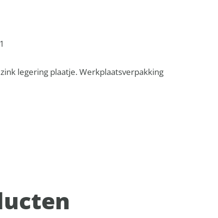
1
ink legering plaatje. Werkplaatsverpakking
ducten