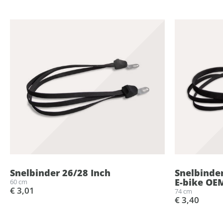
Snelbinder 26/28 Inch
Snelbinde
E-bike OE
60 cm
€ 3,01
74 cm
€ 3,40