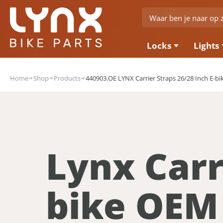
Locks
Lights
Home
Shop
Products
440903.OE LYNX Carrier Straps 26/28 Inch E-b
Lynx Carr
bike OEM