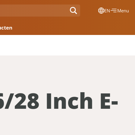
EN
Menu
Dansk
ucten
Français
Deutsch
English
Nederlands
/28 Inch E-