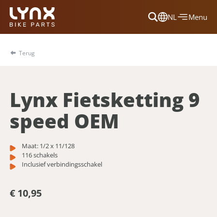
NL
Menu
Dansk
Français
Terug
Deutsch
English
Lynx Fietsketting 9
Nederlands
speed OEM
Maat: 1/2 x 11/128
116 schakels
Inclusief verbindingsschakel
€ 10,95