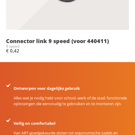
Connector link 9 speed (voor 440411)
9 speed
€ 0,42
Ontworpen voor dagelijks gebruik
Alles wat je nodig hebt voor school, werk of de stad: functionele
oplossingen die eenvoudig te gebruiken en te monteren zijn.
Veilig en comfortabel
Van ART-goedgekeurde sloten tot ergonomische zadels en