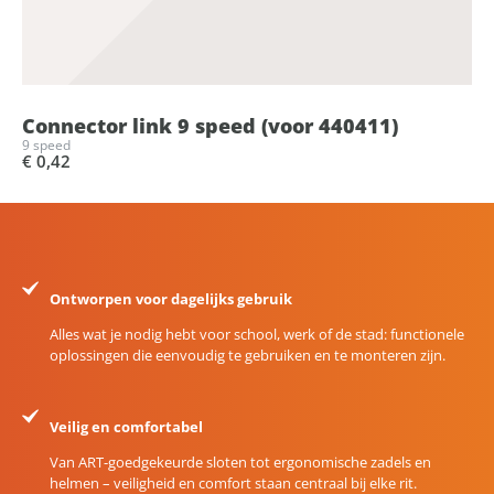
Connector link 9 speed (voor 440411)
9 speed
€ 0,42
Ontworpen voor dagelijks gebruik
Alles wat je nodig hebt voor school, werk of de stad: functionele
oplossingen die eenvoudig te gebruiken en te monteren zijn.
Veilig en comfortabel
Van ART-goedgekeurde sloten tot ergonomische zadels en
helmen – veiligheid en comfort staan centraal bij elke rit.