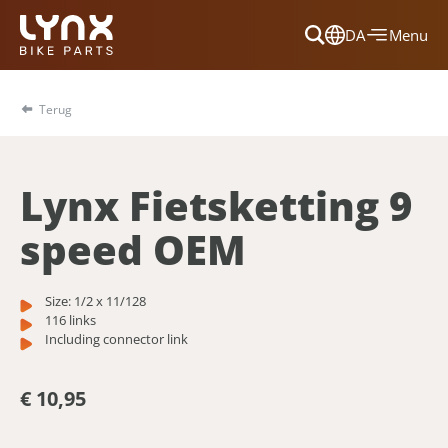
DA
Menu
Dansk
Français
Terug
Deutsch
English
Lynx Fietsketting 9
Nederlands
speed OEM
Size: 1/2 x 11/128
116 links
Including connector link
€ 10,95