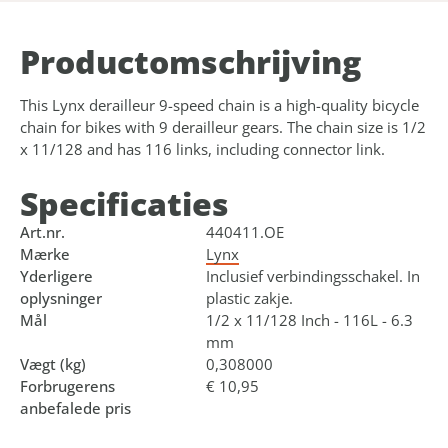
Product­omschrijving
This Lynx derailleur 9-speed chain is a high-quality bicycle
chain for bikes with 9 derailleur gears. The chain size is 1/2
x 11/128 and has 116 links, including connector link.
Specificaties
Art.nr.
440411.OE
Mærke
Lynx
Yderligere
Inclusief verbindingsschakel. In
oplysninger
plastic zakje.
Mål
1/2 x 11/128 Inch - 116L - 6.3
mm
Vægt (kg)
0,308000
Forbrugerens
€ 10,95
anbefalede pris