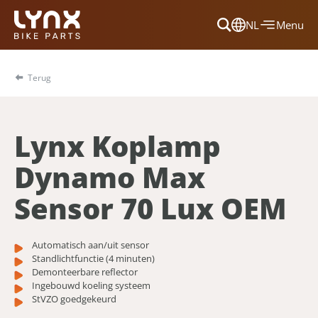
NL
Menu
Dansk
Français
Terug
Deutsch
English
Lynx Koplamp
Nederlands
Dynamo Max
Sensor 70 Lux OEM
Automatisch aan/uit sensor
Standlichtfunctie (4 minuten)
Demonteerbare reflector
Ingebouwd koeling systeem
StVZO goedgekeurd