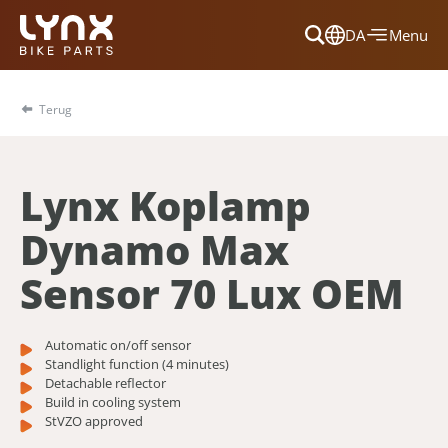
DA
Menu
Dansk
Français
Terug
Deutsch
English
Lynx Koplamp
Nederlands
Dynamo Max
Sensor 70 Lux OEM
Automatic on/off sensor
Standlight function (4 minutes)
Detachable reflector
Build in cooling system
StVZO approved