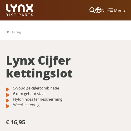
NL
Menu
Dansk
Français
Terug
Deutsch
English
Lynx Cijfer
Nederlands
kettingslot
5-voudige cijfercombinatie
6 mm gehard staal
Nylon hoes ter bescherming
Weerbestendig
€ 16,95