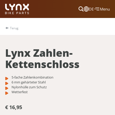
DE
Menu
Dansk
Français
Terug
Deutsch
English
Lynx Zahlen-
Nederlands
Kettenschloss
5-fache Zahlenkombination
6 mm gehärteter Stahl
Nylonhülle zum Schutz
Wetterfest
€ 16,95