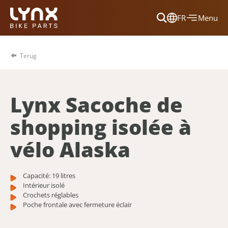
FR
Menu
Dansk
Français
Terug
Deutsch
English
Lynx Sacoche de
Nederlands
shopping isolée à
vélo Alaska
Capacité: 19 litres
Intérieur isolé
Crochets réglables
Poche frontale avec fermeture éclair