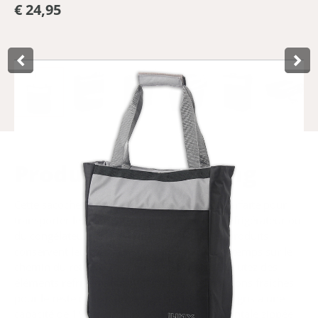
€ 24,95
Product­omschrijving
Cette sacoche isolée pour vélo de Lynx est parfaite pour
transporter les aliments et les boissons du réfrigérateur ou
du congélateur. Grâce à l'intérieur isolé, les produits
conservent leur basse température plus longtemps sur le
chemin du retour. Une journée à la plage? Ajoutez des
éléments réfrigérants et vous aurez des boissons fraîches
pour le reste de la journée. Ce sac isolée noir/gris a une
capacité de 19 litres, dispose d'une poche frontale zippée