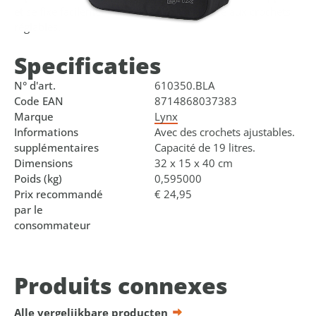
et se fixe facilement au porte-bagages grâce aux crochets
réglables.
Specificaties
N° d'art.
610350.BLA
Code EAN
8714868037383
Marque
Lynx
Informations
Avec des crochets ajustables.
supplémentaires
Capacité de 19 litres.
Dimensions
32 x 15 x 40 cm
Poids (kg)
0,595000
Prix recommandé
€ 24,95
par le
consommateur
Produits connexes
Alle vergelijkbare producten