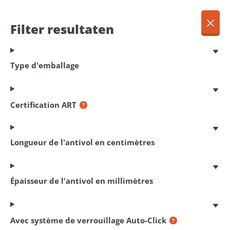
FR
Menu
Filter resultaten
Dansk
Français
Terug
Type d'emballage
Deutsch
English
Chaînes
Nederlands
Certification ART
enfichables
Longueur de l'antivol en centimètres
2
produits trouvés
Épaisseur de l'antivol en millimètres
Filter resultaten
Avec système de verrouillage Auto-Click