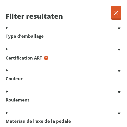
FR
Menu
Filter resultaten
Dansk
Français
Terug
Type d'emballage
Deutsch
English
Des produits
Nederlands
Certification ART
Couleur
402
produits trouvés
Roulement
Filter resultaten
Matériau de l'axe de la pédale