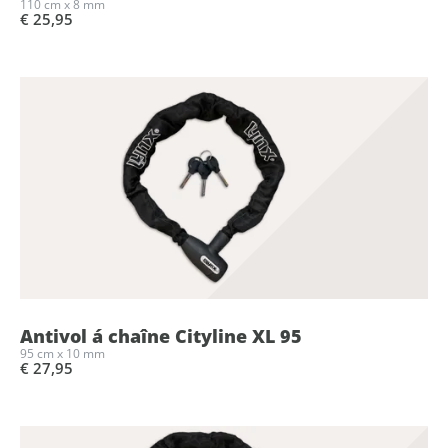
110 cm x 8 mm
€ 25,95
Antivol á chaîne Cityline XL 95
95 cm x 10 mm
€ 27,95