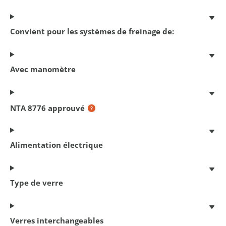
Convient pour les systèmes de freinage de:
Avec manomètre
Antivol á chaîne Cityline M 85
85 cm x 5.5 mm
€ 17,95
NTA 8776 approuvé
Alimentation électrique
Type de verre
Verres interchangeables