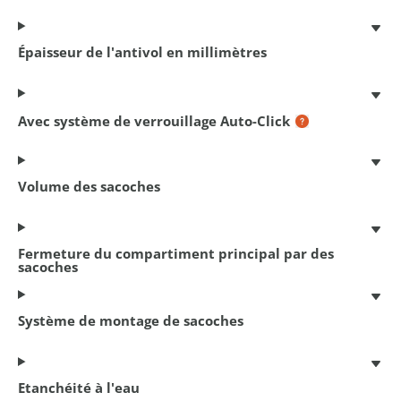
Antivol à câble spiralé
180 cm x 12 mm
€ 14,95
Épaisseur de l'antivol en millimètres
Avec système de verrouillage Auto-Click
Volume des sacoches
Fermeture du compartiment principal par des
sacoches
Système de montage de sacoches
Antivol á chaîne Cityline M 110
110 cm x 5.5 mm
€ 22,95
Etanchéité à l'eau