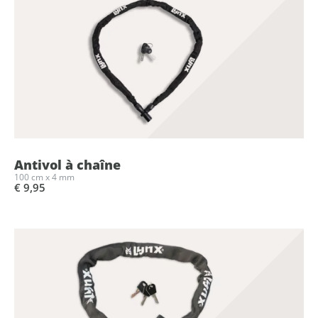
Antivol à chaîne
100 cm x 4 mm
€ 9,95