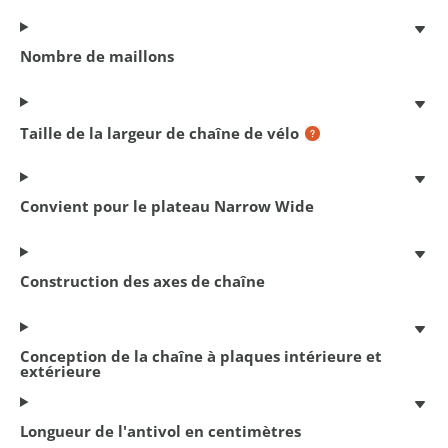
Nombre de maillons
Antivol à câble spiralé
Taille de la largeur de chaîne de vélo
150 cm x 10 mm
€ 12,95
Convient pour le plateau Narrow Wide
Construction des axes de chaîne
Conception de la chaîne à plaques intérieure et
extérieure
Longueur de l'antivol en centimètres