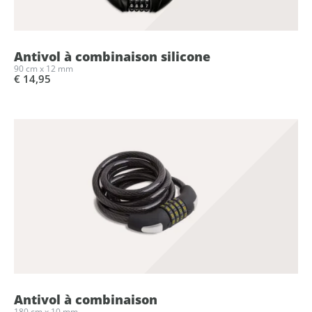
Antivol à combinaison silicone
90 cm x 12 mm
€ 14,95
Antivol à combinaison
180 cm x 10 mm