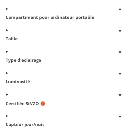
Compartiment pour ordinateur portable
Taille
Type d'éclairage
Antivol á chaîne Cityline M 85
Luminosité
85 cm x 5.5 mm
€ 18,95
Certifiée StVZO
Capteur jour/nuit