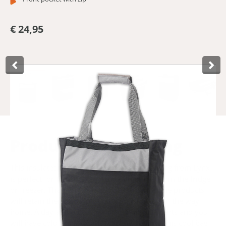
€ 24,95
Product­omschrijving
This insulated bicycle shopping bag/cooler bag from Lynx
is perfect for transporting food and drinks from the fridge
or freezer. Thanks to the insulated interior, the products
will retain their low temperature for longer on the way
home. A day at the beach? Add cooling elements and you
will have cold drinks for the rest of the day. This cool bag