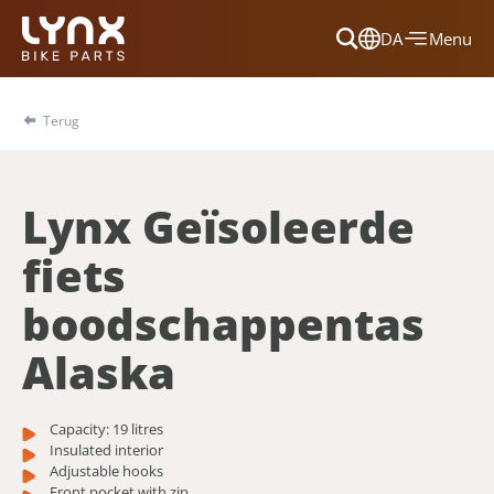
DA
Menu
Dansk
Français
Terug
Deutsch
English
Lynx Geïsoleerde
Nederlands
fiets
boodschappentas
Alaska
Capacity: 19 litres
Insulated interior
Adjustable hooks
Front pocket with zip