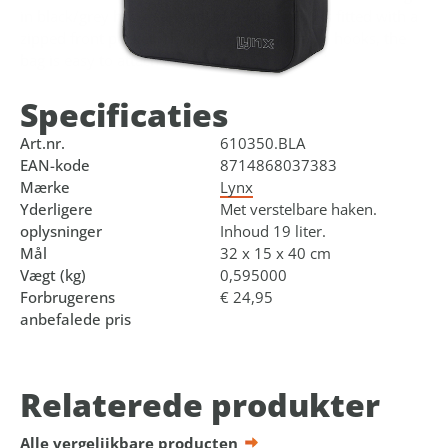
in black/grey has a capacity of 19 litres and is fitted with a
zipped front pocket. Thanks to the adjustable hooks, the
bag is easy to attach to the carrier.
Specificaties
Art.nr.
610350.BLA
EAN-kode
8714868037383
Mærke
Lynx
Yderligere
Met verstelbare haken.
oplysninger
Inhoud 19 liter.
Mål
32 x 15 x 40 cm
Vægt (kg)
0,595000
Forbrugerens
€ 24,95
anbefalede pris
Relaterede produkter
Alle vergelijkbare producten