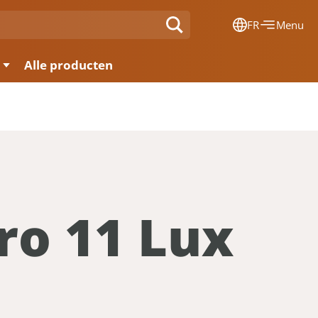
FR
Menu
Dansk
Alle producten
Français
Deutsch
English
Nederlands
ro 11 Lux