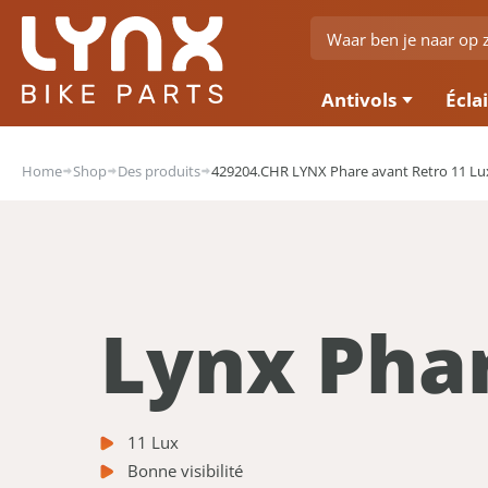
Antivols
Écla
Home
Shop
Des produits
429204.CHR LYNX Phare avant Retro 11 Lu
Lynx Phar
11 Lux
Bonne visibilité