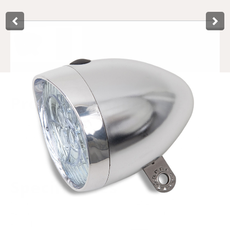
Product­omschrijving
This Retro Koplamo by LYNX contains 11 LUX and is
suitable for your bike. The headlight is easy to use and has
a high visibility. Comes standard with 3 AAA batteries and
packed in a neat blister pack.
Specificaties
Art.no.
429204.CHR
EAN code
8714868034979
Brand
Lynx