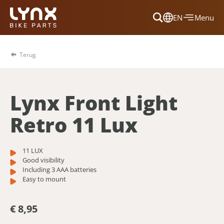
EN
Menu
Dansk
Français
Terug
Deutsch
English
Lynx Front Light
Nederlands
Retro 11 Lux
11 LUX
Good visibility
Including 3 AAA batteries
Easy to mount
€ 8,95