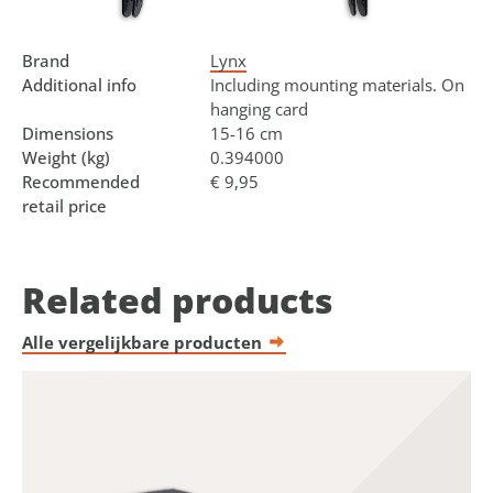
Art.no.
610460
EAN code
8714868035785
Brand
Lynx
Additional info
Including mounting materials. On
hanging card
Dimensions
15-16 cm
Weight (kg)
0.394000
Recommended
€ 9,95
retail price
Related products
Alle vergelijkbare producten