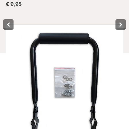
€ 9,95
Product­omschrijving
The Lynx backrest with cushion provides good and soft
back support for children who can sit on the back of the
bike without a bicycle seat. Due to its width of 15–16 cm,
the backrest fits on almost any luggage rack. Also handy,
the backrest is foldable.
Specificaties