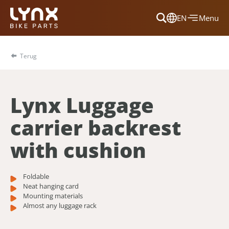
EN
Menu
Dansk
Français
Terug
Deutsch
English
Lynx Luggage
Nederlands
carrier backrest
with cushion
Foldable
Neat hanging card
Mounting materials
Almost any luggage rack