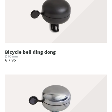
Bicycle bell ding dong
Ø 60 mm
€ 7,95