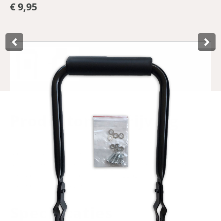
€ 9,95
Product­omschrijving
The Lynx backrest with cushion provides good and soft
back support for children who can sit on the back of the
bike without a bicycle seat. Due to its width of 15–16 cm,
the backrest fits on almost any luggage rack. Also handy,
the backrest is foldable.
Specificaties