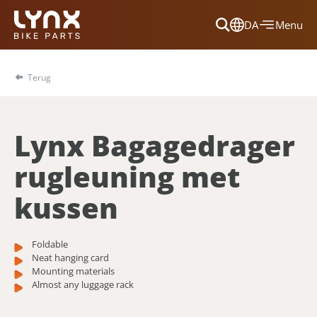
DA
Menu
Dansk
Français
Terug
Deutsch
English
Lynx Bagagedrager
Nederlands
rugleuning met
kussen
Foldable
Neat hanging card
Mounting materials
Almost any luggage rack