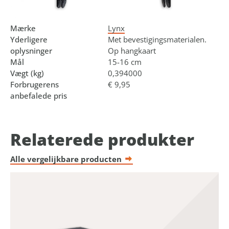
Art.nr.
610460
EAN-kode
8714868035785
Mærke
Lynx
Yderligere
Met bevestigingsmaterialen.
oplysninger
Op hangkaart
Mål
15-16 cm
Vægt (kg)
0,394000
Forbrugerens
€ 9,95
anbefalede pris
Relaterede produkter
Alle vergelijkbare producten