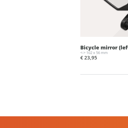
Bicycle mirror (lef
<-> 102 x 56 mm
€ 23,95