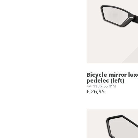
Bicycle mirror lux
pedelec (left)
<-> 118 x 55 mm
€ 26,95