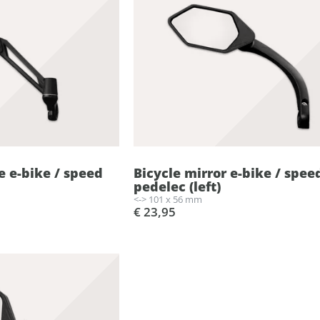
e e-bike / speed
Bicycle mirror e-bike / spee
pedelec (left)
<-> 101 x 56 mm
€ 23,95