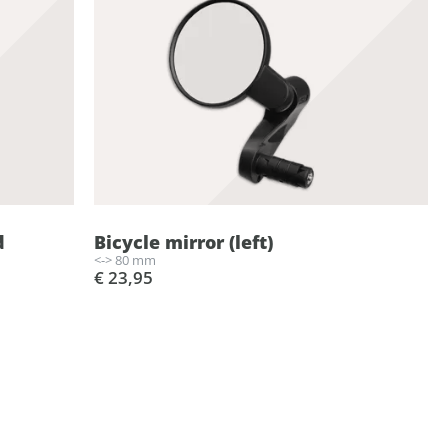
d
Bicycle mirror (left)
<-> 80 mm
€ 23,95