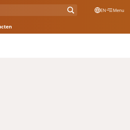
EN
Menu
Dansk
ucten
Français
Deutsch
English
Nederlands