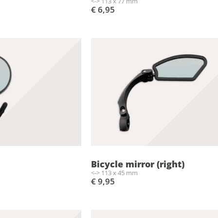
<-> 113 x 77 mm
€ 6,95
Bicycle mirror (right)
<-> 113 x 45 mm
€ 9,95