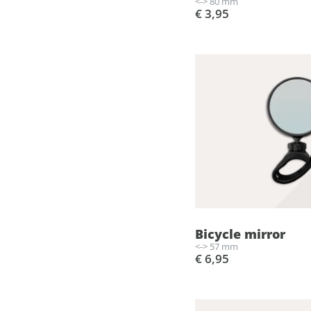
<-> 80 mm
€ 3,95
Bicycle mirror
<-> 57 mm
€ 6,95