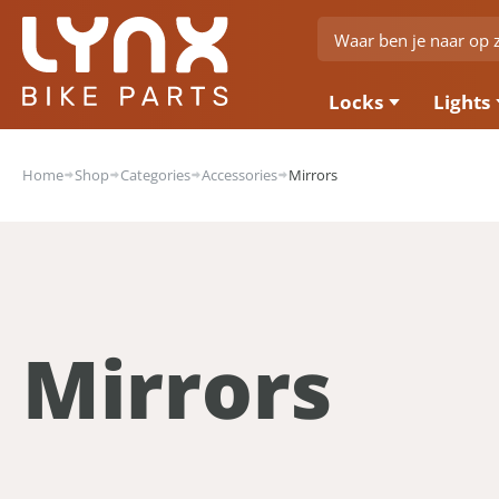
Locks
Lights
Home
Shop
Categories
Accessories
Mirrors
Mirrors