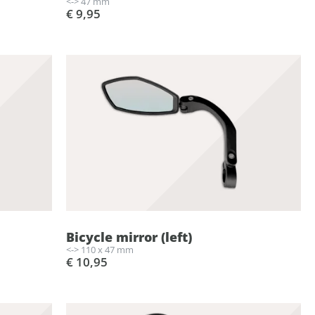
<-> 47 mm
€ 9,95
Bicycle mirror (left)
<-> 110 x 47 mm
€ 10,95