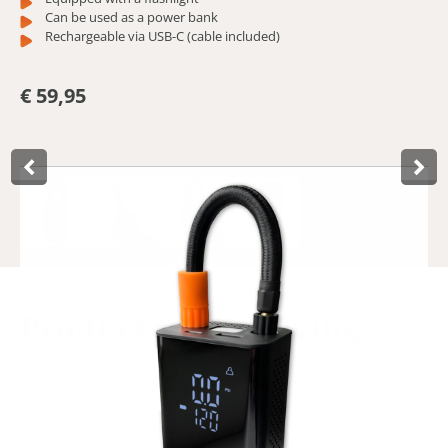
Can be used as a power bank
Rechargeable via USB-C (cable included)
€ 59,95
Product­omschrijving
The Lynx E-Blow 3 is a powerful and compact cordless air
pump that effortlessly inflates up to 11 bar. With an
impressive pumping capacity of 18 litres per minute, this
portable mini compressor is suitable for all valve types.