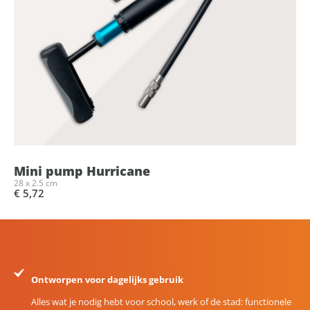
Mini pump Hurricane
28 x 2.5 cm
€ 5,72
Ontworpen voor dagelijks gebruik
Alles wat je nodig hebt voor school, werk of de stad: functionele