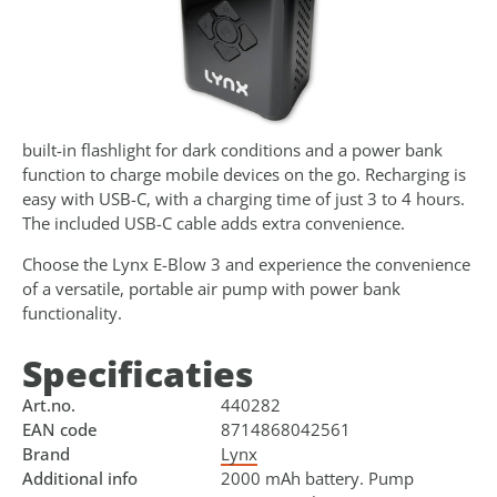
Whether it's bicycle tyres, scooters, motorcycles, or sports
equipment, the E-Blow 3 delivers reliable performance.
There is a total of 4 pressure units to choose from, namely
psi, bar, kPa and kg/cm2.
In addition, the E-Blow 3 features useful extras such as a
built-in flashlight for dark conditions and a power bank
function to charge mobile devices on the go. Recharging is
easy with USB-C, with a charging time of just 3 to 4 hours.
The included USB-C cable adds extra convenience.
Choose the Lynx E-Blow 3 and experience the convenience
of a versatile, portable air pump with power bank
functionality.
Specificaties
Art.no.
440282
EAN code
8714868042561
Brand
Lynx
Additional info
2000 mAh battery. Pump