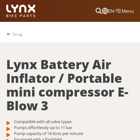
EN
Menu
Dansk
Français
Terug
Deutsch
English
Lynx Battery Air
Nederlands
Inflator / Portable
mini compressor E-
Blow 3
Compatible with all valve types
Pumps effortlessly up to 11 bar
Pump capacity of 18 litres per minute
Equipped with a flashlight