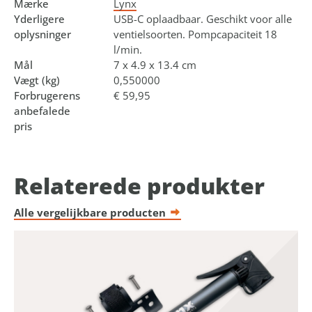
Mærke
Lynx
Yderligere
USB-C oplaadbaar. Geschikt voor alle
oplysninger
ventielsoorten. Pompcapaciteit 18
l/min.
Mål
7 x 4.9 x 13.4 cm
Vægt (kg)
0,550000
Forbrugerens
€ 59,95
anbefalede
pris
Relaterede produkter
Alle vergelijkbare producten