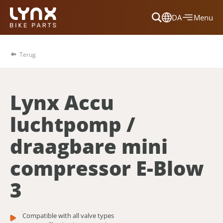
DA
Menu
Dansk
Français
Terug
Deutsch
English
Lynx Accu
Nederlands
luchtpomp /
draagbare mini
compressor E-Blow
3
Compatible with all valve types