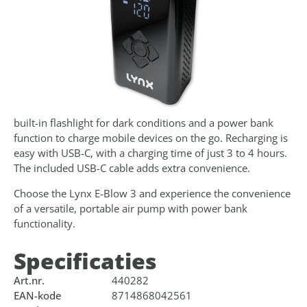
impressive pumping capacity of 18 litres per minute, this
portable mini compressor is suitable for all valve types.
Whether it's bicycle tyres, scooters, motorcycles, or sports
equipment, the E-Blow 3 delivers reliable performance.
There is a total of 4 pressure units to choose from, namely
psi, bar, kPa and kg/cm2.
In addition, the E-Blow 3 features useful extras such as a
built-in flashlight for dark conditions and a power bank
function to charge mobile devices on the go. Recharging is
easy with USB-C, with a charging time of just 3 to 4 hours.
The included USB-C cable adds extra convenience.
Choose the Lynx E-Blow 3 and experience the convenience
of a versatile, portable air pump with power bank
functionality.
Specificaties
Art.nr.
440282
EAN-kode
8714868042561