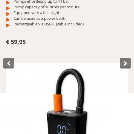
Pumps effortlessly up to 11 bar
Pump capacity of 18 litres per minute
Equipped with a flashlight
Can be used as a power bank
Rechargeable via USB-C (cable included)
€ 59,95
Product­omschrijving
The Lynx E-Blow 3 is a powerful and compact cordless air
pump that effortlessly inflates up to 11 bar. With an