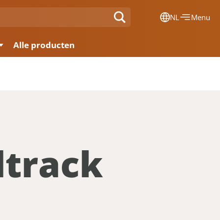
NL
Menu
Dansk
Alle producten
Français
Deutsch
English
Nederlands
dtrack