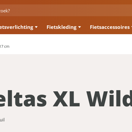
etsverlichting
Fietskleding
Fietsaccessoires
 17 cm
ltas XL Wil
uil