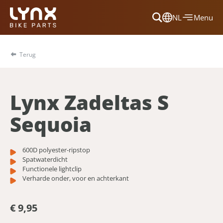
NL
Menu
Dansk
Français
Terug
Deutsch
English
Lynx Zadeltas S
Nederlands
Sequoia
600D polyester-ripstop
Spatwaterdicht
Functionele lightclip
Verharde onder, voor en achterkant
€ 9,95