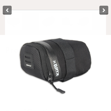
Product­omschrijving
Deze stevige zadeltas in maat S van Lynx is te bevestigen
aan alle types fietszadels. De fraaie zadeltas is voorzien van
een harde onder-, voor- en achterkant en is gemaakt van
600D polyester en rip-stop. De PU coating toplaag maakt
de tas spatwaterdicht. Verder kunt u makkelijk een
fietslampje bevestigen aan de functionele lightclip. De
binnenkant is netjes afgewerkt met een blauwe voering,
lusje voor de sleutels en opberg vak.