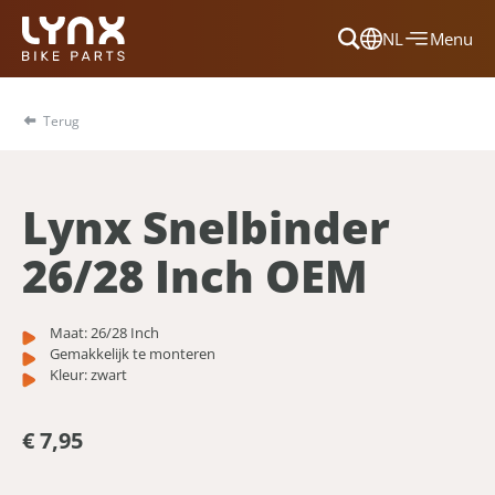
NL
Menu
Dansk
Français
Terug
Deutsch
English
Lynx Snelbinder
Nederlands
26/28 Inch OEM
Maat: 26/28 Inch
Gemakkelijk te monteren
Kleur: zwart
€ 7,95