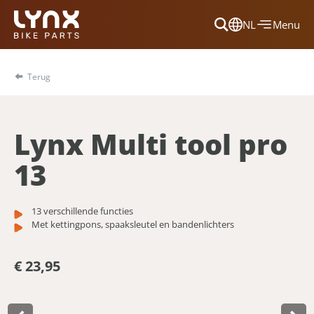
NL
Menu
Dansk
Français
Terug
Deutsch
English
Lynx Multi tool pro
Nederlands
13
13 verschillende functies
Met kettingpons, spaaksleutel en bandenlichters
€ 23,95