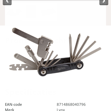
Product­omschrijving
De Lynx Multi tool pro 13 is een echte alleskunner voor
onderweg. In totaal heeft deze multi tool maar liefst 13
functies. Te beginnen met zeven inbussleutel maten; 2, 2.5,
3, 4, 5, 6 en 8 mm. Verder bevat de multi tool een platte en
een kruiskop schroevendraaier, kettingpons, spaaksleutel,
Torx T25 en bandenlichters.
Specificaties
Art.nr.
440564
EAN-code
8714868040796
Merk
Lynx