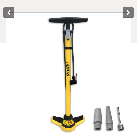
Product­omschrijving
Robuuste stalen fietspomp van Lynx, met een extra grote
nauwkeurige manometer. De pomp heeft een universeel
pompventiel, geschikt voor Presta, Dunlop, en Schrader
ventielen, en extra ventiel adapters. Naast fietsbanden ook
ideaal voor ballen, luchtbedden etc.
Specificaties
Art.nr.
440251
EAN-code
8714868033637