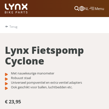
NL
Menu
Dansk
Français
Terug
Deutsch
English
Lynx Fietspomp
Nederlands
Cyclone
Met nauwkeurige manometer
Robuust staal
Universeel pompventiel en extra ventiel adapters
Ook geschikt voor ballen, luchtbedden etc.
€ 23,95