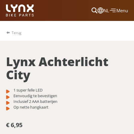
NL
Menu
Dansk
Français
Terug
Deutsch
English
Lynx Achterlicht
Nederlands
City
1 super felle LED
Eenvoudig te bevestigen
Inclusief 2 AAA batterijen
Op nette hangkaart
€ 6,95