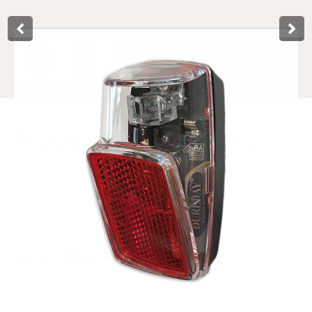
Product­omschrijving
Het City achterlicht van Lynx heeft 1 super felle LED, welke
zichtbaar is tot wel 600 meter. De koplamp is zeer
eenvoudig aan het achterspatbord te bevestigen. Inclusief
2 AAA batterijen en wordt geleverd op een nette hangkaart.
Specificaties
Art.nr.
429631
EAN-code
8714868031183
Merk
Lynx