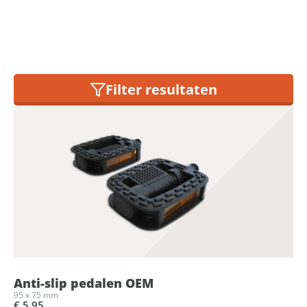
21
producten gevonden
Filter resultaten
Anti-slip pedalen OEM
95 x 75 mm
€ 5,95