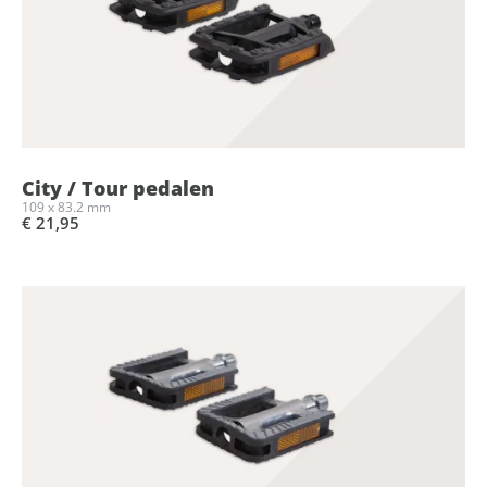
City / Tour pedalen
109 x 83.2 mm
€ 21,95