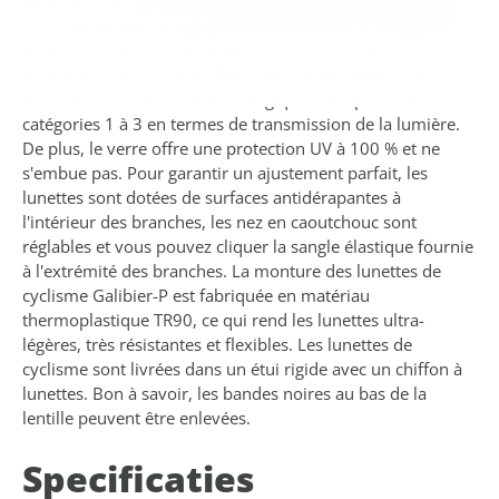
météorologiques. Lorsque le soleil brille, le verre
s'assombrit, mais lorsque le soleil disparaît derrière les
nuages, le verre s'éclaircit à nouveau. Grâce à ces
propriétés du verre, le Galibier-P peut être utilisé dans
toutes les conditions météorologiques et répond aux
catégories 1 à 3 en termes de transmission de la lumière.
De plus, le verre offre une protection UV à 100 % et ne
s'embue pas. Pour garantir un ajustement parfait, les
lunettes sont dotées de surfaces antidérapantes à
l'intérieur des branches, les nez en caoutchouc sont
réglables et vous pouvez cliquer la sangle élastique fournie
à l'extrémité des branches. La monture des lunettes de
cyclisme Galibier-P est fabriquée en matériau
thermoplastique TR90, ce qui rend les lunettes ultra-
légères, très résistantes et flexibles. Les lunettes de
cyclisme sont livrées dans un étui rigide avec un chiffon à
lunettes. Bon à savoir, les bandes noires au bas de la
lentille peuvent être enlevées.
Specificaties