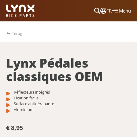
FR
Menu
Dansk
Français
Terug
Deutsch
English
Lynx Pédales
Nederlands
classiques OEM
Réflecteurs intégrés
Fixation facile
Surface antidérapante
Aluminium
€ 8,95