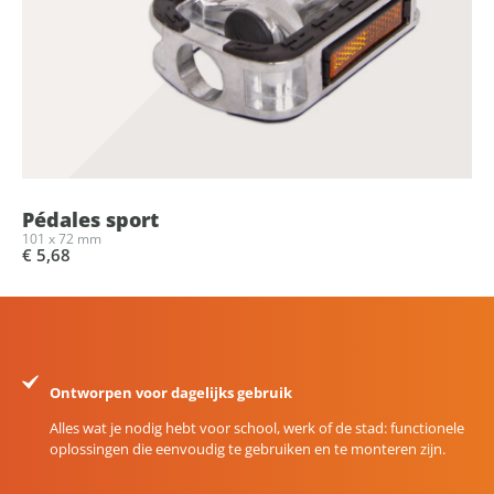
Pédales sport
101 x 72 mm
€ 5,68
Ontworpen voor dagelijks gebruik
Alles wat je nodig hebt voor school, werk of de stad: functionele
oplossingen die eenvoudig te gebruiken en te monteren zijn.