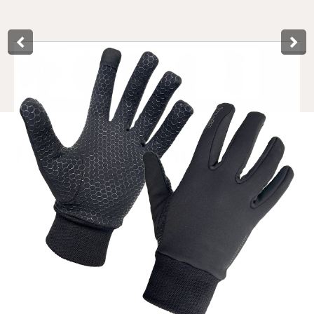
Product­omschrijving
Les gants de sport Lynx en taille L sont parfaits pour être
portés par temps plus frais et par des températures plus
froides. Les matériaux utilisés garantissent que vos mains
restent au chaud, car les gants sont coupe-vent et
déperlants. Pour le dos des gants, nous avons choisi le
tissu souple softshell, qui est traité avec un revêtement
DWR (durable water repellent). Le softshell est coupe-vent,
respirant et déperlant et est donc idéal pour l'automne et
l'hiver en raison de ses propriétés réchauffantes. L'intérieur