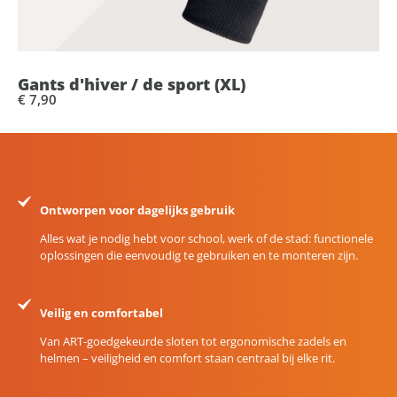
Gants d'hiver / de sport (XL)
€ 7,90
Ontworpen voor dagelijks gebruik
Alles wat je nodig hebt voor school, werk of de stad: functionele
oplossingen die eenvoudig te gebruiken en te monteren zijn.
Veilig en comfortabel
Van ART-goedgekeurde sloten tot ergonomische zadels en
helmen – veiligheid en comfort staan centraal bij elke rit.