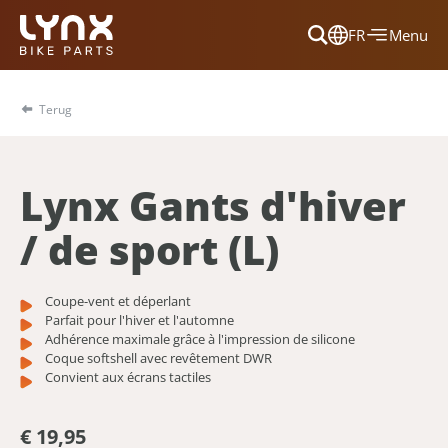
FR
Menu
Dansk
Français
Terug
Deutsch
English
Lynx Gants d'hiver
Nederlands
/ de sport (L)
Coupe-vent et déperlant
Parfait pour l'hiver et l'automne
Adhérence maximale grâce à l'impression de silicone
Coque softshell avec revêtement DWR
Convient aux écrans tactiles
€ 19,95