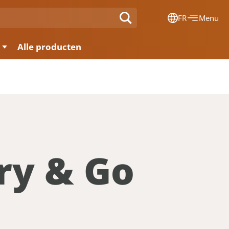
FR
Menu
Dansk
Alle producten
Français
Deutsch
English
Nederlands
ry & Go