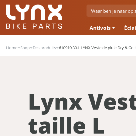
Antivols
Écla
Home
Shop
Des produits
610910.30.L LYNX Veste de pluie Dry & Go ta
Lynx Vest
taille L