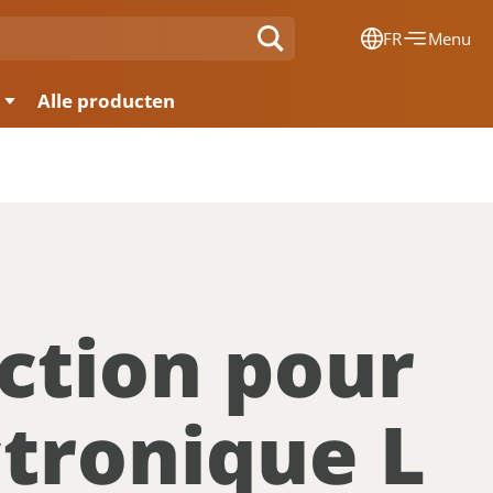
FR
Menu
Dansk
Alle producten
Français
Deutsch
English
Nederlands
ction pour
ctronique L