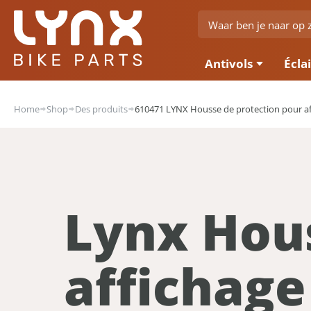
Antivols
Écla
Home
Shop
Des produits
610471 LYNX Housse de protection pour aff
Lynx Hous
affichage