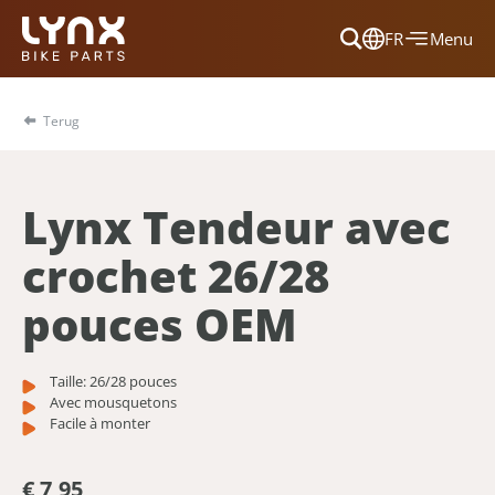
FR
Menu
Dansk
Français
Terug
Deutsch
English
Lynx Tendeur avec
Nederlands
crochet 26/28
pouces OEM
Taille: 26/28 pouces
Avec mousquetons
Facile à monter
€ 7,95