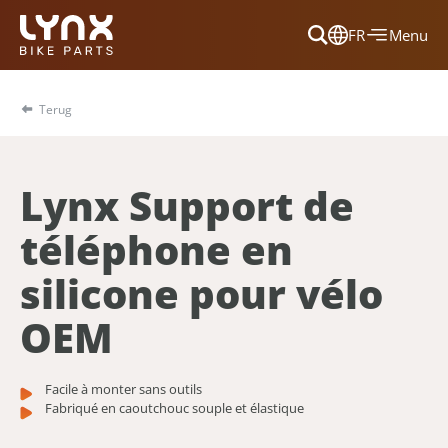
FR
Menu
Dansk
Français
Terug
Deutsch
English
Lynx Support de
Nederlands
téléphone en
silicone pour vélo
OEM
Facile à monter sans outils
Fabriqué en caoutchouc souple et élastique