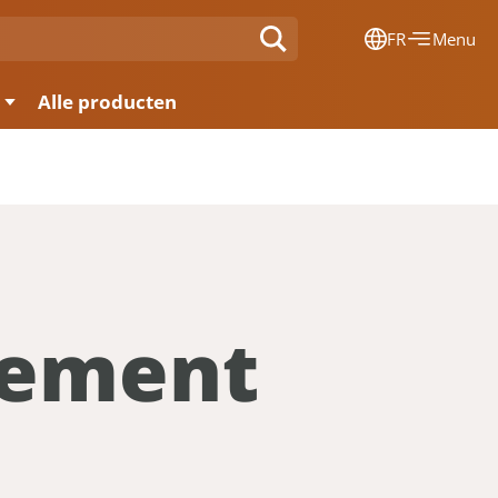
FR
Menu
Dansk
Alle producten
Français
Deutsch
English
Nederlands
gement