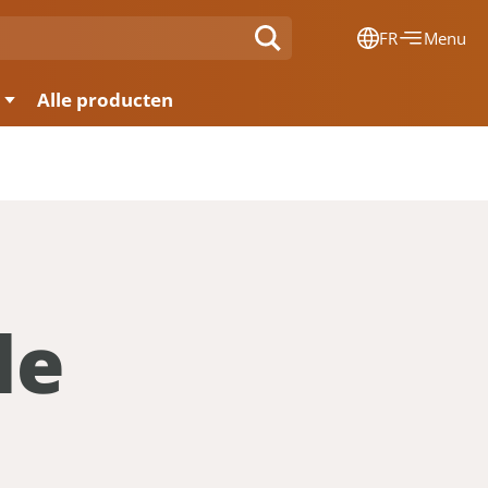
FR
Menu
Dansk
Alle producten
Français
Deutsch
English
Nederlands
le