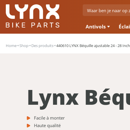
Antivols
Écla
Home
Shop
Des produits
440610 LYNX Béquille ajustable 24 - 28 Inch
Lynx Béqu
Facile à monter
Haute qualité