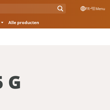
FR
Menu
Dansk
Alle producten
Français
Deutsch
English
Nederlands
5 G