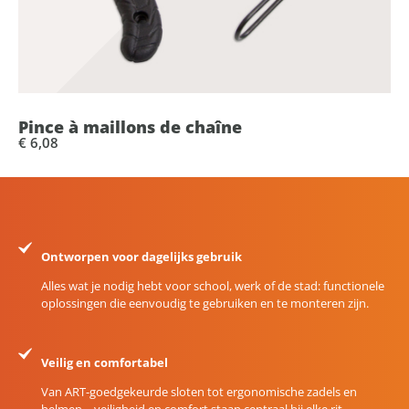
Pince à maillons de chaîne
€ 6,08
Ontworpen voor dagelijks gebruik
Alles wat je nodig hebt voor school, werk of de stad: functionele
oplossingen die eenvoudig te gebruiken en te monteren zijn.
Veilig en comfortabel
Van ART-goedgekeurde sloten tot ergonomische zadels en
helmen – veiligheid en comfort staan centraal bij elke rit.