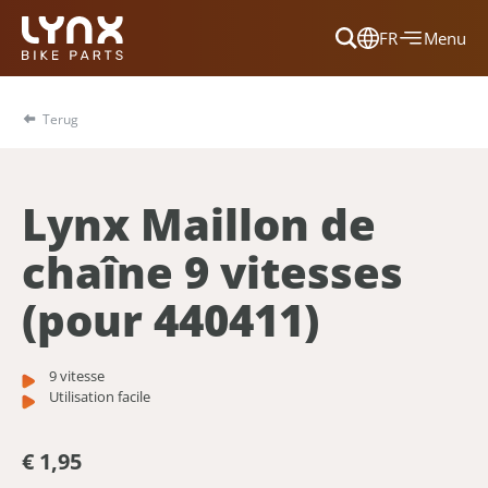
FR
Menu
Dansk
Français
Terug
Deutsch
English
Lynx Maillon de
Nederlands
chaîne 9 vitesses
(pour 440411)
9 vitesse
Utilisation facile
€ 1,95