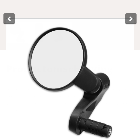
Product­omschrijving
Ce rétroviseur rond de Lynx pour vélo a une surface
réfléchissante de pas moins de 80 millimètres grâce à son
bord fin. Le rétroviseur peut être monté dans des tubes de
guidon dont le diamètre intérieur de l'extrémité du guidon
est compris entre 17 et 23 millimètres. En outre, le
rétroviseur est doté d'une lentille incassable et résistante
aux rayures, avec un revêtement antireflet. L'élégant bras
du rétroviseur est réglable et facile à replier à l'intérieur
lorsqu'il n'est pas utilisé. Une clé Allen est fournie en