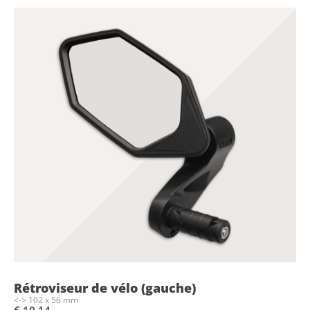
Rétroviseur de vélo (gauche)
<-> 102 x 56 mm
€ 10,14