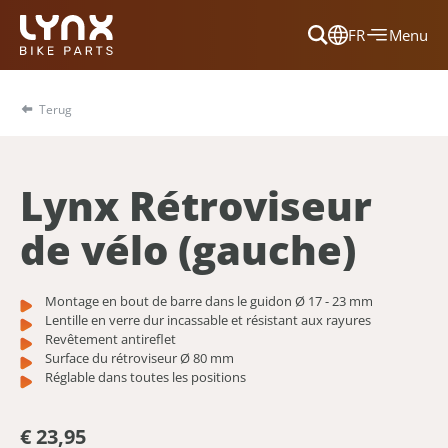
FR
Menu
Dansk
Français
Terug
Deutsch
English
Lynx Rétroviseur
Nederlands
de vélo (gauche)
Montage en bout de barre dans le guidon Ø 17 - 23 mm
Lentille en verre dur incassable et résistant aux rayures
Revêtement antireflet
Surface du rétroviseur Ø 80 mm
Réglable dans toutes les positions
€ 23,95