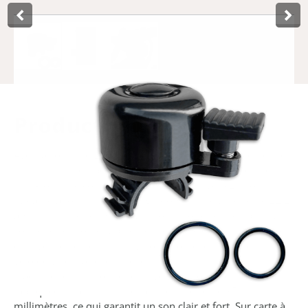
Product­omschrijving
Avec la sonnette Lasso de Lynx, vous pouvez facilement et
simplement équiper tout type de guidon de vélo d'une
mini-sonnette compacte. La sonnette de vélo Lasso
s'adapte à tous les types de guidons d'un diamètre de 22,2
à 31,8 millimètres. Grâce aux joints toriques flexibles, la
sonnette se monte rapidement et facilement sur le guidon
d'un vélo électrique, d'un vélo de route, d'un VTT ou d'un
vélo de ville, par exemple, et reste ensuite fermement en
place. Cette mini sonnette de vélo Lasso noire est
fabriquée en aluminium et a un diamètre de 35
millimètres, ce qui garantit un son clair et fort. Sur carte à