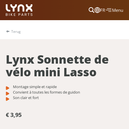
FR
Menu
Dansk
Français
Terug
Deutsch
English
Lynx Sonnette de
Nederlands
vélo mini Lasso
Montage simple et rapide
Convient à toutes les formes de guidon
Son clair et fort
€ 3,95