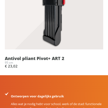
Antivol pliant Pivot+ ART 2
95 cm
€ 23,02
Ontworpen voor dagelijks gebruik
Alles wat je nodig hebt voor school, werk of de stad: functionele