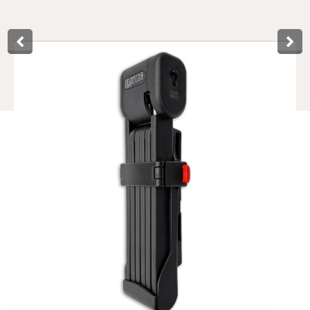
Product­omschrijving
L'antivol pliant Lynx Pivot avec homologation ART 2 offre
une protection optimale contre le vol d'un vélo, d'un vélo
électrique ou d'un fat bike. Cet antivol de haute sécurité est
compact, flexible et facile à utiliser. Fabriqué en acier
trempé, cet antivol offre une protection maximale et se plie
facilement autour de divers objets. L'antivol pliant Lynx
Pivot ART 2 est livré avec un support de rangement qui
peut être fixé au cadre du vélo pour faciliter le transport.
Le corps de l'antivol est doté d'un cylindre résistant au