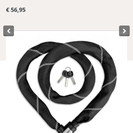
€ 56,95
Product­omschrijving
Assurez une sécurité optimale pour votre vélo cargo avec
l’antivol à chaîne Stelix ART 2. Avec une longueur
impressionnante de 180 centimètres, cet antivol offre
suffisamment d’espace pour attacher solidement tout type
de vélo cargo à un objet fixe. La chaîne est certifiée ART 2,
ce qui signifie qu’elle répond à des normes de sécurité
strictes et est adaptée pour les assurances vélo.