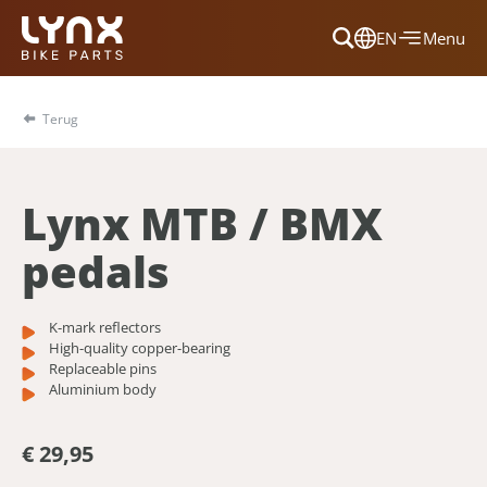
EN
Menu
Dansk
Français
Terug
Deutsch
English
Lynx MTB / BMX
Nederlands
pedals
K-mark reflectors
High-quality copper-bearing
Replaceable pins
Aluminium body
€ 29,95