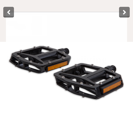
Product­omschrijving
This black Lynx pedal for BMX and MTB bikes is equipped
with a high-quality copper-bearing (ZP-bearing), making
the pedal rotate very smoothly around its axis and
increasing its lifespan. The pedal has an aluminium body
and a shaft made of boron steel, which is stronger than
normal steel due to the addition of boron. The pedals are
equipped with K-mark reflectors for better visibility in the
dark. The pins fitted to the pedal are easy to replace using
an Allen key. It is possible to mount the pedal with an Allen
key. Pins available separately, see art. no.
613199
.