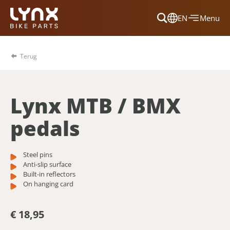
EN
Menu
Dansk
Français
Terug
Deutsch
English
Lynx MTB / BMX
Nederlands
pedals
Steel pins
Anti-slip surface
Built-in reflectors
On hanging card
€ 18,95