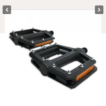
Product­omschrijving
These platform pedals from Lynx offer perfect control over
your bike. The flat pedal in combination with the steel pins
offers a lot of grip. The built-in reflectors ensure maximum
visibility. The anti-slip surface provides a good grip.
Especially for MTB and BMX bikes. Packed on a neat hang
card.
Specificaties
Art.no.
613150