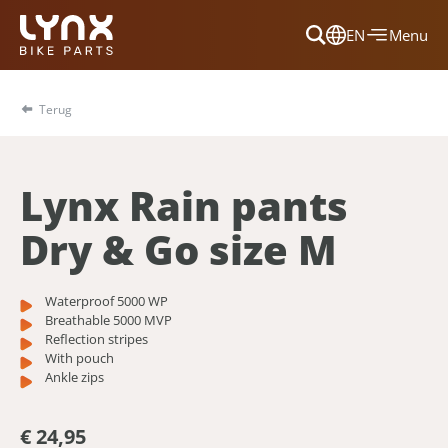
EN
Menu
Dansk
Français
Terug
Deutsch
English
Lynx Rain pants
Nederlands
Dry & Go size M
Waterproof 5000 WP
Breathable 5000 MVP
Reflection stripes
With pouch
Ankle zips
€ 24,95