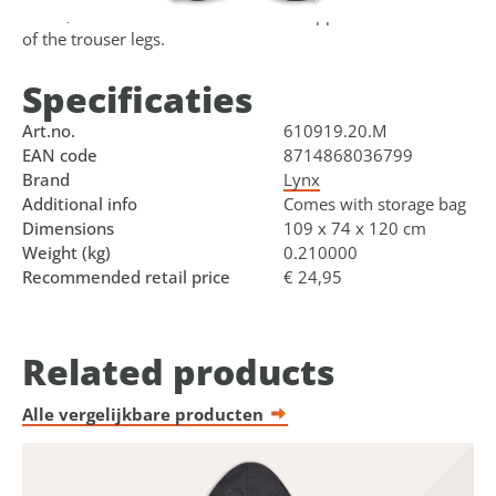
traffic, reflective elements have been applied at the bottom
of the trouser legs.
Specificaties
Art.no.
610919.20.M
EAN code
8714868036799
Brand
Lynx
Additional info
Comes with storage bag
Dimensions
109 x 74 x 120 cm
Weight (kg)
0.210000
Recommended retail price
€ 24,95
Related products
Alle vergelijkbare producten