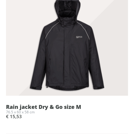
Rain jacket Dry & Go size M
76.5 x 60 x 58 cm
€ 15,53